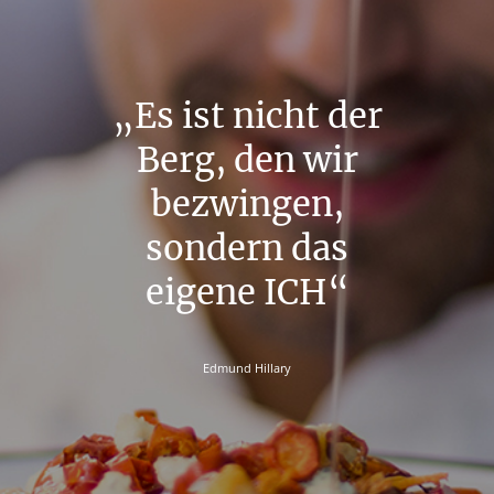
„Es ist nicht der
Berg, den wir
bezwingen,
sondern das
eigene ICH“
Edmund Hillary