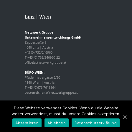
Linz | Wien
Netzwerk Gruppe
Unternehmensentwicklungs GmbH
Zappestraße 9
4040 Linz | Austria
+43 (0) 732/246960
T +43 (0) 732/246960-22
office(at)netzwerkgruppe.at
BÜRO WIEN:
Pfadenhauergasse 2/30
1140 Wien | Austria
T +43 (0)676 7618864
oesterreicher(at)netzwerkgruppe.at
Diese Website verwendet Cookies. Wenn du die Website
weiter verwendest, musst du unsere Cookies akzeptieren.
Akzeptieren
Ablehnen
Datenschutzerklärung
© 2025 Netzwerk Gruppe. Alle rechte vorbehalten.
Programmierung
Rise2Reality
.