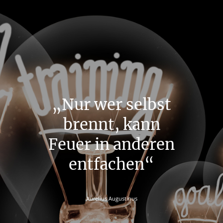
„Nur wer selbst
brennt, kann
Feuer in anderen
entfachen“
Aurelius Augustinus