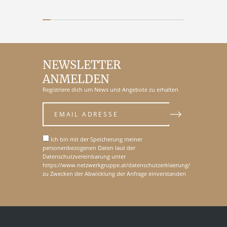
NEWSLETTER
ANMELDEN
Registriere dich um News und Angebote zu erhalten
Ich bin mit der Speicherung meiner
personenbezogenen Daten laut der
Datenschutzvereinbarung unter
https://www.netzwerkgruppe.at/datenschutzerklaerung/
zu Zwecken der Abwicklung der Anfrage einverstanden