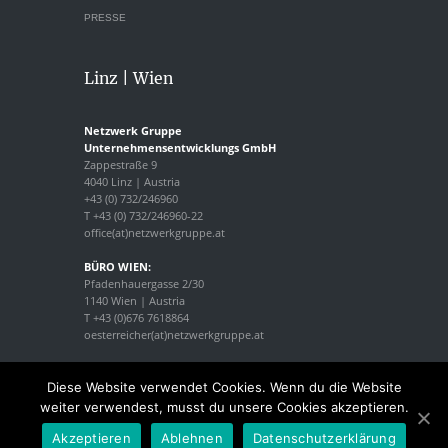
PRESSE
Linz | Wien
Netzwerk Gruppe
Unternehmensentwicklungs GmbH
Zappestraße 9
4040 Linz | Austria
+43 (0) 732/246960
T +43 (0) 732/246960-22
office(at)netzwerkgruppe.at
BÜRO WIEN:
Pfadenhauergasse 2/30
1140 Wien | Austria
T +43 (0)676 7618864
oesterreicher(at)netzwerkgruppe.at
Diese Website verwendet Cookies. Wenn du die Website
weiter verwendest, musst du unsere Cookies akzeptieren.
Akzeptieren
Ablehnen
Datenschutzerklärung
© 2025 Netzwerk Gruppe. Alle rechte vorbehalten.