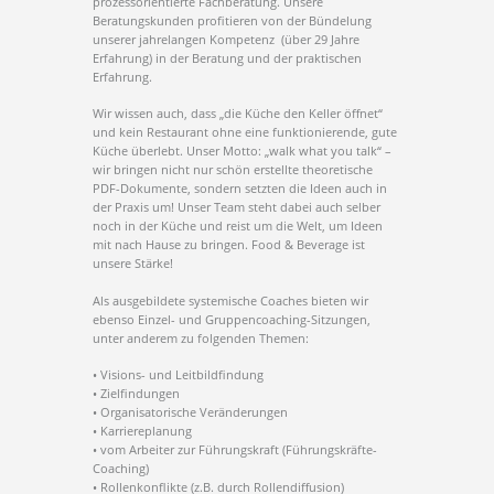
prozessorientierte Fachberatung. Unsere
Beratungskunden profitieren von der Bündelung
unserer jahrelangen Kompetenz (über 29 Jahre
Erfahrung) in der Beratung und der praktischen
Erfahrung.
Wir wissen auch, dass „die Küche den Keller öffnet“
und kein Restaurant ohne eine funktionierende, gute
Küche überlebt. Unser Motto: „walk what you talk“ –
wir bringen nicht nur schön erstellte theoretische
PDF-Dokumente, sondern setzten die Ideen auch in
der Praxis um! Unser Team steht dabei auch selber
noch in der Küche und reist um die Welt, um Ideen
mit nach Hause zu bringen. Food & Beverage ist
unsere Stärke!
Als ausgebildete systemische Coaches bieten wir
ebenso Einzel- und Gruppencoaching-Sitzungen,
unter anderem zu folgenden Themen:
• Visions- und Leitbildfindung
• Zielfindungen
• Organisatorische Veränderungen
• Karriereplanung
• vom Arbeiter zur Führungskraft (Führungskräfte-
Coaching)
• Rollenkonflikte (z.B. durch Rollendiffusion)