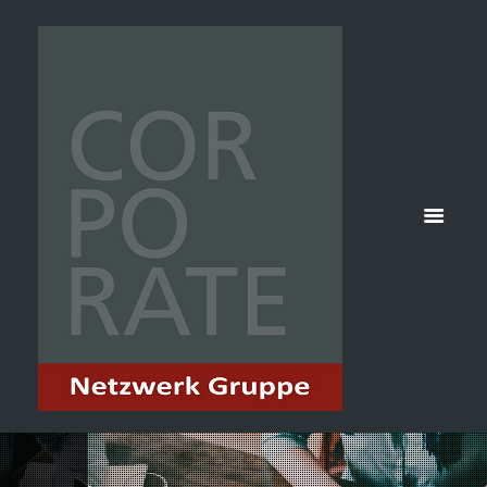
COACHING
HOME
SERVICES
COACHING