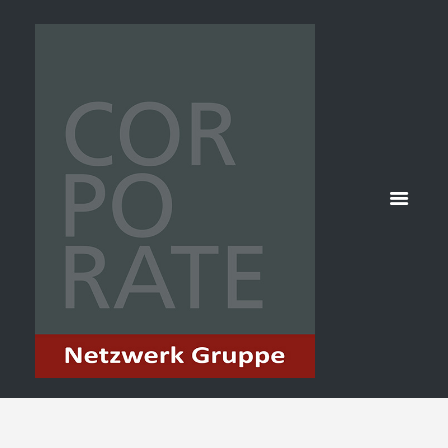
HOME
SEMINARE
MITARBEITERMOTIVATION, -FÜHRUNG
ATTACHMENT: F_SEM_MARKUS_MITAR