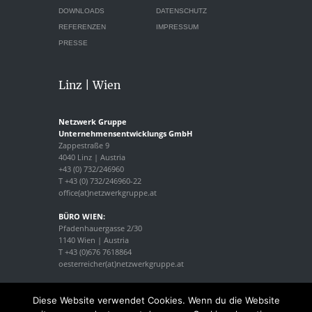
DOWNLOADS
DATENSCHUTZ
REFERENZEN
IMPRESSUM
PRESSE
Linz | Wien
Netzwerk Gruppe
Unternehmensentwicklungs GmbH
Zappestraße 9
4040 Linz | Austria
+43 (0) 732/246960
T +43 (0) 732/246960-22
office(at)netzwerkgruppe.at
BÜRO WIEN:
Pfadenhauergasse 2/30
1140 Wien | Austria
T +43 (0)676 7618864
oesterreicher(at)netzwerkgruppe.at
Diese Website verwendet Cookies. Wenn du die Website