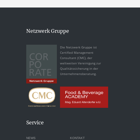
Netzwerk Gruppe
Die Netzwerk Gruppe ist
Certified Management
Consultant (CMC), der
weltweiten Vereinigung zur
Qualitätssicherung in der
Unternehmensberatung.
Service
NEWS
KONTAKT